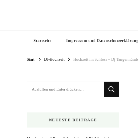
Startseite
Impressum und Datenschutzerklärun
Start
DJ-Hochzeit
Hochzeit im Schloss – Dj Tangermünd
Suchst
du
nach
etwas?
NEUESTE BEITRÄGE