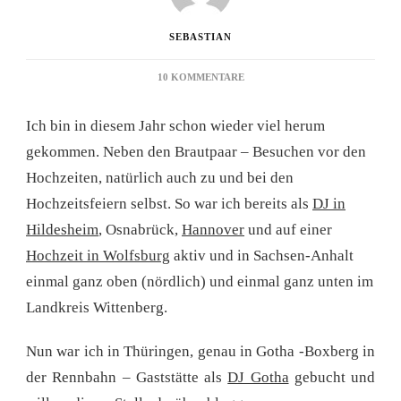
SEBASTIAN
ZU
10 KOMMENTARE
HOCHZEITSFEIER
IN
Ich bin in diesem Jahr schon wieder viel herum
THÜRINGEN
–
gekommen. Neben den Brautpaar – Besuchen vor den
DJ
Hochzeiten, natürlich auch zu und bei den
GOTHA
Hochzeitsfeiern selbst. So war ich bereits als
DJ in
Hildesheim
, Osnabrück,
Hannover
und auf einer
Hochzeit in Wolfsburg
aktiv und in Sachsen-Anhalt
einmal ganz oben (nördlich) und einmal ganz unten im
Landkreis Wittenberg.
Nun war ich in Thüringen, genau in Gotha -Boxberg in
der Rennbahn – Gaststätte als
DJ Gotha
gebucht und