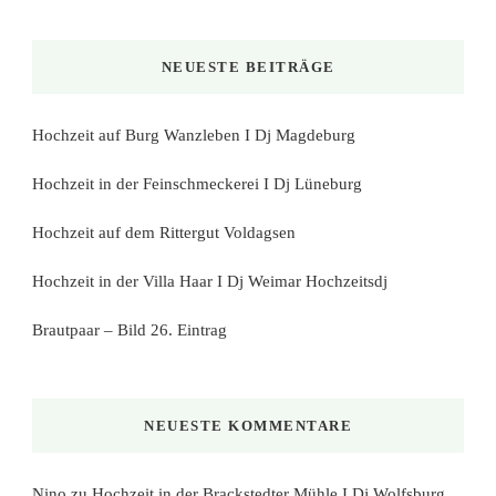
nach
etwas?
NEUESTE BEITRÄGE
Hochzeit auf Burg Wanzleben I Dj Magdeburg
Hochzeit in der Feinschmeckerei I Dj Lüneburg
Hochzeit auf dem Rittergut Voldagsen
Hochzeit in der Villa Haar I Dj Weimar Hochzeitsdj
Brautpaar – Bild 26. Eintrag
NEUESTE KOMMENTARE
Nino
zu
Hochzeit in der Brackstedter Mühle I Dj Wolfsburg