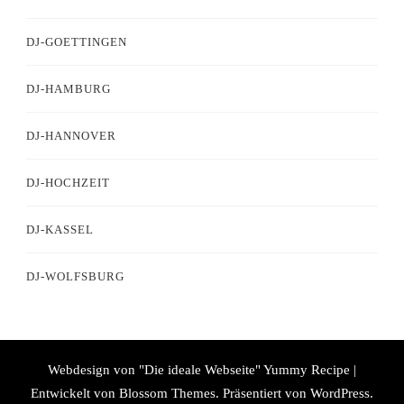
DJ-GOETTINGEN
DJ-HAMBURG
DJ-HANNOVER
DJ-HOCHZEIT
DJ-KASSEL
DJ-WOLFSBURG
Webdesign von "Die ideale Webseite"
Yummy Recipe |
Entwickelt von
Blossom Themes
. Präsentiert von
WordPress
.