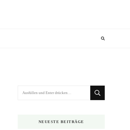
Suchst
du
nach
etwas?
NEUESTE BEITRÄGE