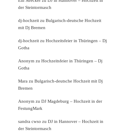
Elli Strecker
zu
DJ in Hannover – Hochzeit in
der Steintormasch
dj-hochzeit
zu
Bulgarisch-deutsche Hochzeit
mit Dj Bremen
dj-hochzeit
zu
Hochzeitsfeier in Thüringen – Dj
Gotha
Anonym
zu
Hochzeitsfeier in Thüringen – Dj
Gotha
Mara
zu
Bulgarisch-deutsche Hochzeit mit Dj
Bremen
Anonym
zu
DJ Magdeburg – Hochzeit in der
FestungMark
sandra cwso
zu
DJ in Hannover – Hochzeit in
der Steintormasch