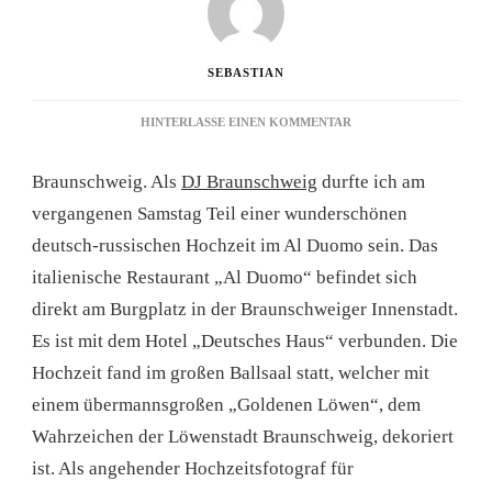
SEBASTIAN
ZU
HINTERLASSE EINEN KOMMENTAR
DJ
BRAUNSCHWEIG
Braunschweig. Als
DJ Braunschweig
durfte ich am
–
HOCHZEIT
vergangenen Samstag Teil einer wunderschönen
IM
deutsch-russischen Hochzeit im Al Duomo sein. Das
AL
DUOMO
italienische Restaurant „Al Duomo“ befindet sich
direkt am Burgplatz in der Braunschweiger Innenstadt.
Es ist mit dem Hotel „Deutsches Haus“ verbunden. Die
Hochzeit fand im großen Ballsaal statt, welcher mit
einem übermannsgroßen „Goldenen Löwen“, dem
Wahrzeichen der Löwenstadt Braunschweig, dekoriert
ist. Als angehender Hochzeitsfotograf für