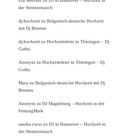
Elli Strecker
zu
DJ in Hannover – Hochzeit in
der Steintormasch
dj-hochzeit
zu
Bulgarisch-deutsche Hochzeit
mit Dj Bremen
dj-hochzeit
zu
Hochzeitsfeier in Thüringen – Dj
Gotha
Anonym
zu
Hochzeitsfeier in Thüringen – Dj
Gotha
Mara
zu
Bulgarisch-deutsche Hochzeit mit Dj
Bremen
Anonym
zu
DJ Magdeburg – Hochzeit in der
FestungMark
sandra cwso
zu
DJ in Hannover – Hochzeit in
der Steintormasch