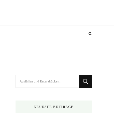
Suchst
du
nach
etwas?
NEUESTE BEITRÄGE