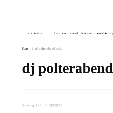
Startseite
Impressum und Datenschutzerklärun
Start
dj polterabend celle
dj polterabend
Showing: 1 - 1 of 1 RESULTS