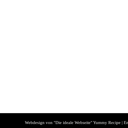
Webdesign von "Die ideale Webseite"
Yummy Recipe | En