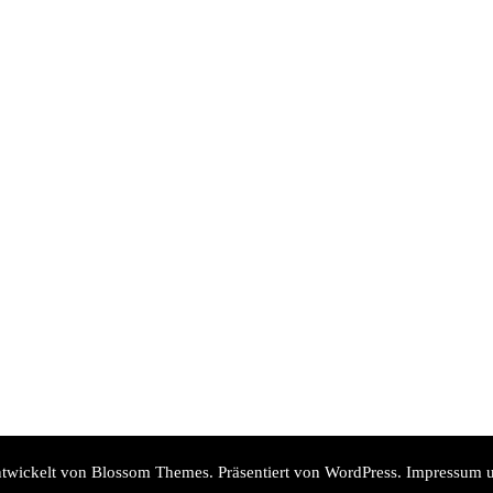
twickelt von
Blossom Themes
. Präsentiert von
WordPress
.
Impressum u