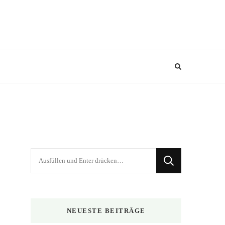
Suchst
du
nach
etwas?
NEUESTE BEITRÄGE