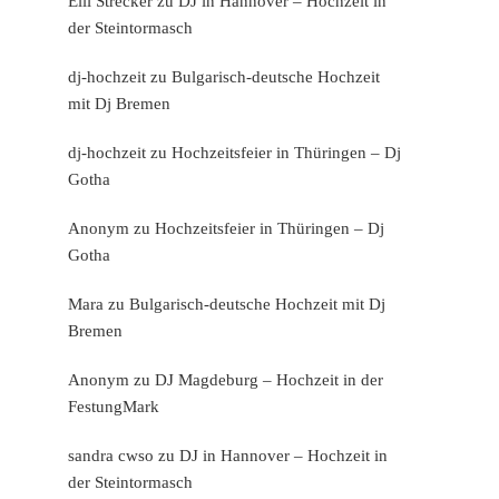
Elli Strecker
zu
DJ in Hannover – Hochzeit in
der Steintormasch
dj-hochzeit
zu
Bulgarisch-deutsche Hochzeit
mit Dj Bremen
dj-hochzeit
zu
Hochzeitsfeier in Thüringen – Dj
Gotha
Anonym
zu
Hochzeitsfeier in Thüringen – Dj
Gotha
Mara
zu
Bulgarisch-deutsche Hochzeit mit Dj
Bremen
Anonym
zu
DJ Magdeburg – Hochzeit in der
FestungMark
sandra cwso
zu
DJ in Hannover – Hochzeit in
der Steintormasch