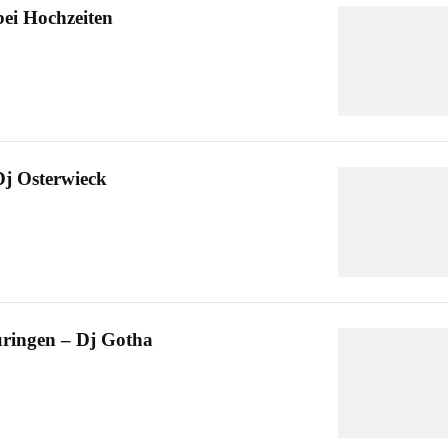
bei Hochzeiten
Dj Osterwieck
üringen – Dj Gotha