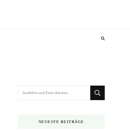
Suchst
du
nach
etwas?
NEUESTE BEITRÄGE