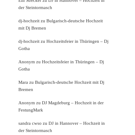
Elli Strecker
zu
DJ in Hannover – Hochzeit in
der Steintormasch
dj-hochzeit
zu
Bulgarisch-deutsche Hochzeit
mit Dj Bremen
dj-hochzeit
zu
Hochzeitsfeier in Thüringen – Dj
Gotha
Anonym
zu
Hochzeitsfeier in Thüringen – Dj
Gotha
Mara
zu
Bulgarisch-deutsche Hochzeit mit Dj
Bremen
Anonym
zu
DJ Magdeburg – Hochzeit in der
FestungMark
sandra cwso
zu
DJ in Hannover – Hochzeit in
der Steintormasch