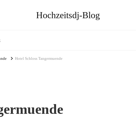
Hochzeitsdj-Blog
g
ünde
Hotel Schloss Tangermuende
ngermuende