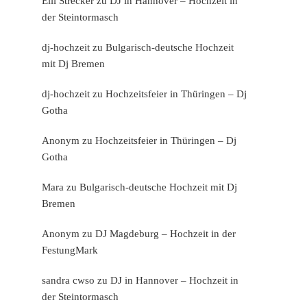
Elli Strecker
zu
DJ in Hannover – Hochzeit in
der Steintormasch
dj-hochzeit
zu
Bulgarisch-deutsche Hochzeit
mit Dj Bremen
dj-hochzeit
zu
Hochzeitsfeier in Thüringen – Dj
Gotha
Anonym
zu
Hochzeitsfeier in Thüringen – Dj
Gotha
Mara
zu
Bulgarisch-deutsche Hochzeit mit Dj
Bremen
Anonym
zu
DJ Magdeburg – Hochzeit in der
FestungMark
sandra cwso
zu
DJ in Hannover – Hochzeit in
der Steintormasch