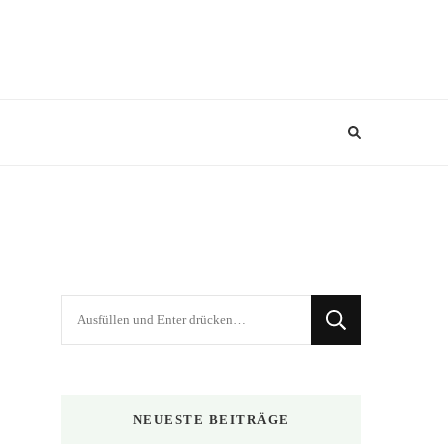
Suchst
du
nach
etwas?
NEUESTE BEITRÄGE