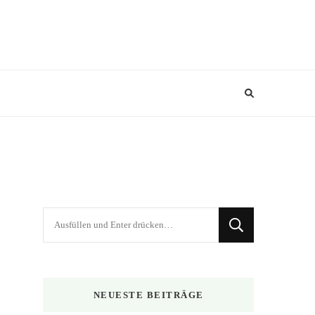
Suchst
du
nach
etwas?
NEUESTE BEITRÄGE