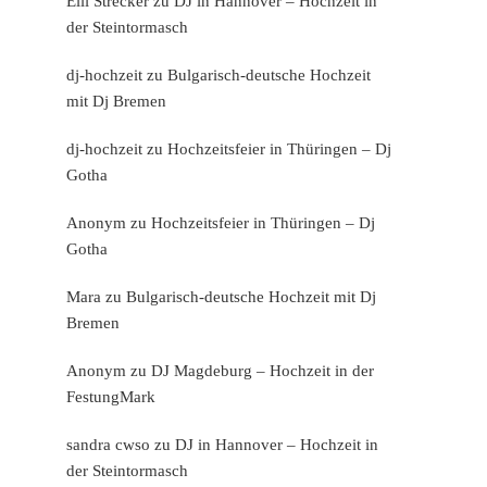
Elli Strecker
zu
DJ in Hannover – Hochzeit in
der Steintormasch
dj-hochzeit
zu
Bulgarisch-deutsche Hochzeit
mit Dj Bremen
dj-hochzeit
zu
Hochzeitsfeier in Thüringen – Dj
Gotha
Anonym
zu
Hochzeitsfeier in Thüringen – Dj
Gotha
Mara
zu
Bulgarisch-deutsche Hochzeit mit Dj
Bremen
Anonym
zu
DJ Magdeburg – Hochzeit in der
FestungMark
sandra cwso
zu
DJ in Hannover – Hochzeit in
der Steintormasch