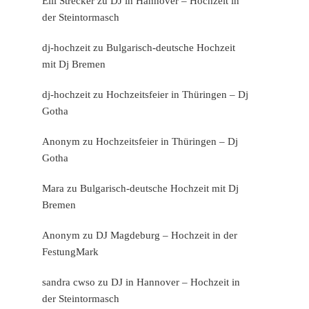
Elli Strecker
zu
DJ in Hannover – Hochzeit in
der Steintormasch
dj-hochzeit
zu
Bulgarisch-deutsche Hochzeit
mit Dj Bremen
dj-hochzeit
zu
Hochzeitsfeier in Thüringen – Dj
Gotha
Anonym
zu
Hochzeitsfeier in Thüringen – Dj
Gotha
Mara
zu
Bulgarisch-deutsche Hochzeit mit Dj
Bremen
Anonym
zu
DJ Magdeburg – Hochzeit in der
FestungMark
sandra cwso
zu
DJ in Hannover – Hochzeit in
der Steintormasch