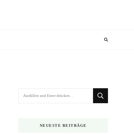
Suchst
du
nach
etwas?
NEUESTE BEITRÄGE