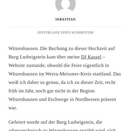
SEBASTIAN
ZU
HINTERLASSE EINEN KOMMENTAR
DJ
KASSEL
Witzenhausen. Die Buchung zu dieser Hochzeit auf
–
HOCHZEIT
Burg Ludwigstein kam über meine
DJ Kassel
–
AUF
Website zustande, obwohl die Feier eigentlich in
BURG
LUDWIGSTEIN
Witzenhausen im Werra-Meissner-Kreis stattfand. Das
weiß ich daher so genau, da ich zu dieser Zeit, recht
früh im Jahr, noch gar nicht in der Region
Witzenhausen und Eschwege in Nordhessen präsent
war.
Gefeiert wurde auf der Burg Ludwigstein, die
adresstechnisch zu Witzenhausen gezählt wird, sich