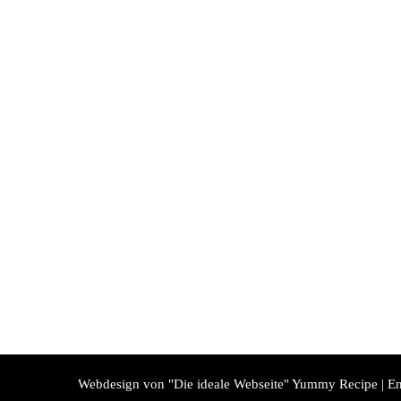
Webdesign von "Die ideale Webseite"
Yummy Recipe | En