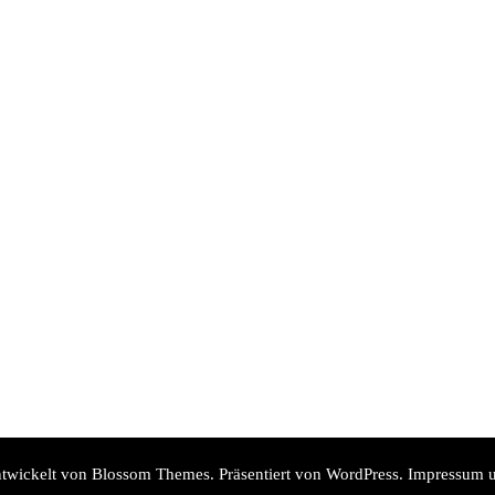
twickelt von
Blossom Themes
. Präsentiert von
WordPress
.
Impressum u