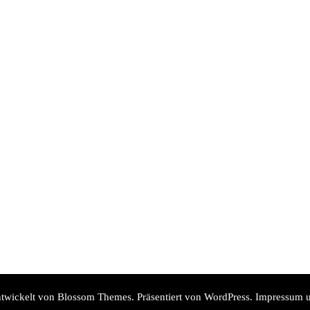
twickelt von
Blossom Themes
. Präsentiert von
WordPress
.
Impressum u