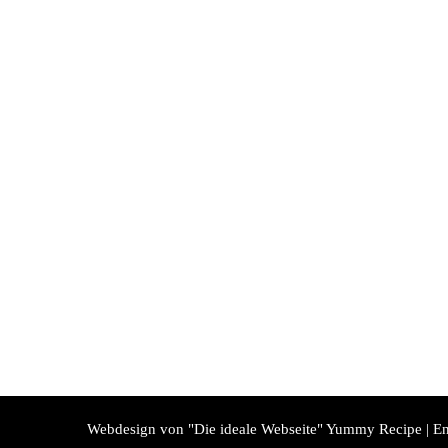
Webdesign von "Die ideale Webseite"
Yummy Recipe | En