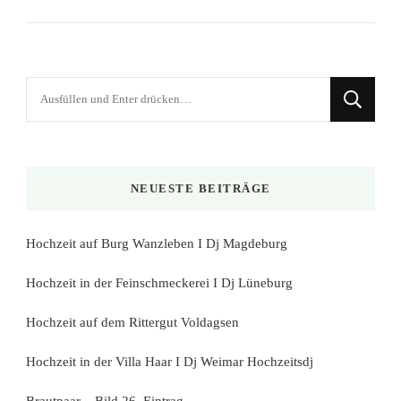
Suchst
du
nach
etwas?
NEUESTE BEITRÄGE
Hochzeit auf Burg Wanzleben I Dj Magdeburg
Hochzeit in der Feinschmeckerei I Dj Lüneburg
Hochzeit auf dem Rittergut Voldagsen
Hochzeit in der Villa Haar I Dj Weimar Hochzeitsdj
Brautpaar – Bild 26. Eintrag