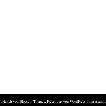
twickelt von
Blossom Themes
. Präsentiert von
WordPress
.
Impressum u