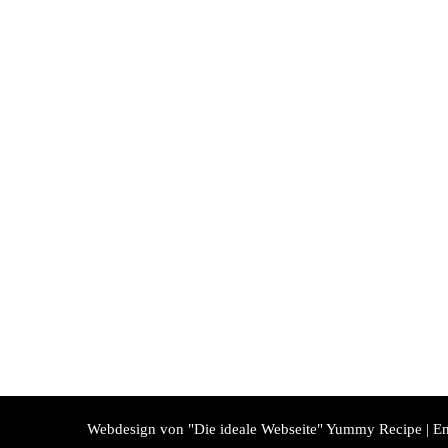
Webdesign von "Die ideale Webseite"
Yummy Recipe | En