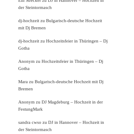
Elli Strecker
zu
DJ in Hannover – Hochzeit in
der Steintormasch
dj-hochzeit
zu
Bulgarisch-deutsche Hochzeit
mit Dj Bremen
dj-hochzeit
zu
Hochzeitsfeier in Thüringen – Dj
Gotha
Anonym
zu
Hochzeitsfeier in Thüringen – Dj
Gotha
Mara
zu
Bulgarisch-deutsche Hochzeit mit Dj
Bremen
Anonym
zu
DJ Magdeburg – Hochzeit in der
FestungMark
sandra cwso
zu
DJ in Hannover – Hochzeit in
der Steintormasch