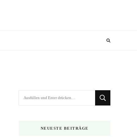
Suchst
du
nach
etwas?
NEUESTE BEITRÄGE