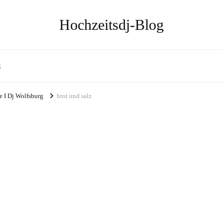
Hochzeitsdj-Blog
g
e I Dj Wolfsburg
brot und salz