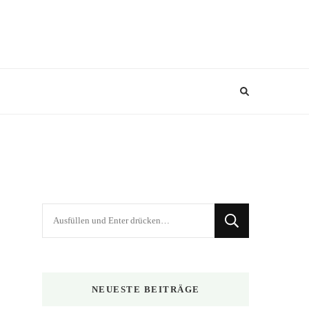
Suchst
du
nach
etwas?
NEUESTE BEITRÄGE