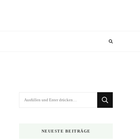
Suchst
du
nach
etwas?
NEUESTE BEITRÄGE