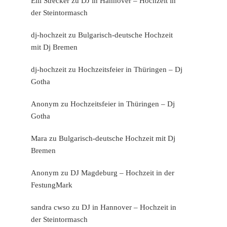
Elli Strecker
zu
DJ in Hannover – Hochzeit in
der Steintormasch
dj-hochzeit
zu
Bulgarisch-deutsche Hochzeit
mit Dj Bremen
dj-hochzeit
zu
Hochzeitsfeier in Thüringen – Dj
Gotha
Anonym
zu
Hochzeitsfeier in Thüringen – Dj
Gotha
Mara
zu
Bulgarisch-deutsche Hochzeit mit Dj
Bremen
Anonym
zu
DJ Magdeburg – Hochzeit in der
FestungMark
sandra cwso
zu
DJ in Hannover – Hochzeit in
der Steintormasch